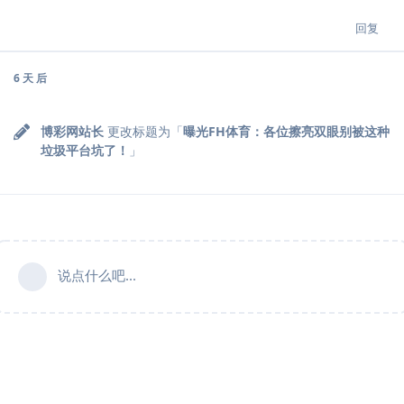
回复
6 天
后
博彩网站长
更改标题为「
曝光FH体育：各位擦亮双眼别被这种
垃圾平台坑了！
」
说点什么吧...