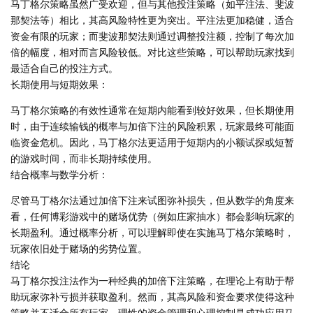
马丁格尔策略虽然广受欢迎，但与其他投注策略（如平注法、斐波
那契法等）相比，其高风险特性更为突出。平注法更加稳健，适合
资金有限的玩家；而斐波那契法则通过调整投注额，控制了每次加
倍的幅度，相对而言风险较低。对比这些策略，可以帮助玩家找到
最适合自己的投注方式。
长期使用与短期效果：
马丁格尔策略的有效性通常在短期内能看到较好效果，但长期使用
时，由于连续输钱的概率与加倍下注的风险积累，玩家最终可能面
临资金危机。因此，马丁格尔法更适用于短期内的小额试探或短暂
的游戏时间，而非长期持续使用。
结合概率与数学分析：
尽管马丁格尔法通过加倍下注来试图弥补损失，但从数学的角度来
看，任何博彩游戏中的赌场优势（例如庄家抽水）都会影响玩家的
长期盈利。通过概率分析，可以理解即使在实施马丁格尔策略时，
玩家依旧处于赌场的劣势位置。
结论
马丁格尔投注法作为一种经典的加倍下注策略，在理论上有助于帮
助玩家弥补亏损并获取盈利。然而，其高风险和资金要求使得这种
策略并不适合所有玩家。理性的资金管理和心理控制是成功应用马