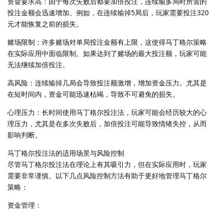
资金要求高：由于每次失败后都要加倍投注，连续输多局时所需的
投注金额会迅速增加。例如，在连续输掉5局后，玩家需要投注320
元才能恢复之前的损失。
赌场限制：许多赌场对单局投注金额有上限，这使得马丁格尔策略
在实际应用中面临限制。如果达到了赌场的最大投注额，玩家可能
无法继续加倍投注。
高风险：连续输掉几局会导致投注额激增，增加资金压力。尤其是
在短时间内，资金可能迅速枯竭，导致不可避免的损失。
心理压力：长时间使用马丁格尔投注法，玩家可能会经历较大的心
理压力，尤其是在多次失败后，加倍投注可能导致情绪失控，从而
影响判断。
马丁格尔投注法的适用场景与风险控制
尽管马丁格尔投注法在理论上有其吸引力，但在实际应用时，玩家
需要非常谨慎。以下几点风险控制方法有助于更好地管理马丁格尔
策略：
资金管理：