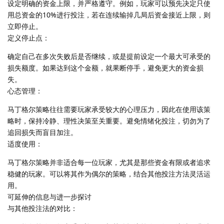
设定明确的资金上限，并严格遵守。例如，玩家可以预先决定只使
用总资金的10%进行投注，若在连续输掉几局后资金接近上限，则
立即停止。
定义停止点：
确定自己在多次失败后是否继续，或是提前设定一个最大可承受的
损失额度。如果达到这个金额，就果断停手，避免更大的资金损
失。
心态管理：
马丁格尔策略往往需要玩家承受较大的心理压力，因此在使用该策
略时，保持冷静、理性决策至关重要。避免情绪化投注，切勿为了
追回损失而盲目加注。
适度使用：
马丁格尔策略并非适合每一位玩家，尤其是那些资金有限或者追求
稳健的玩家。可以将其作为偶尔的策略，结合其他投注方法灵活运
用。
可延伸的信息与进一步探讨
与其他投注法的对比：