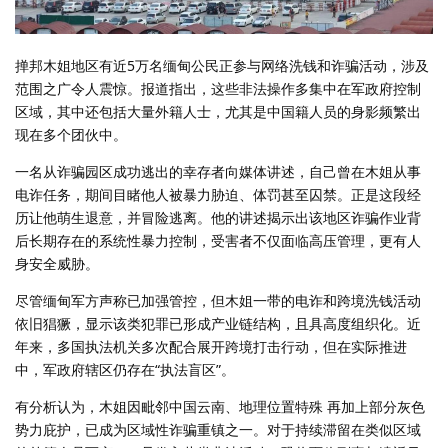
掸邦木姐地区有近5万名缅甸公民正参与网络洗钱和诈骗活动，涉及
范围之广令人震惊。报道指出，这些非法操作多集中在军政府控制
区域，其中还包括大量外籍人士，尤其是中国籍人员的身影频繁出
现在多个团伙中。
一名从诈骗园区成功逃出的幸存者向媒体讲述，自己曾在木姐从事
电诈任务，期间目睹他人被暴力胁迫、体罚甚至囚禁。正是这段经
历让他萌生退意，并冒险逃离。他的讲述揭示出该地区诈骗作业背
后长期存在的系统性暴力控制，受害者不仅面临高压管理，更有人
身安全威胁。
尽管缅甸军方声称已加强管控，但木姐一带的电诈和跨境洗钱活动
依旧猖獗，显示该类犯罪已形成产业链结构，且具高度组织化。近
年来，多国执法机关多次配合展开跨境打击行动，但在实际推进
中，军政府辖区仍存在“执法盲区”。
有分析认为，木姐因毗邻中国云南、地理位置特殊 再加上部分灰色
势力庇护，已成为区域性诈骗重镇之一。对于持续滞留在类似区域