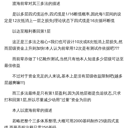
渡海前辈对其三多法的描述
是以多层四式缆运作,四式缆是1/16断缆概率,因此每1层间的设
定是12次抵消上一层之损失(理论状态下四式缆是16次循环断缆
以达至顺利番回第1层
这正是三多法之核心<我们也可设计10次或8次抵消上层损失,然
而层级资金上升则加快!本人认为前辈用12次是有测试作依据吧???
而前辈亦做了1亿靴作测试,当然只有他本人知道多少层级可达至
最佳收益
不过对于资金充足的人来说,基本上是没有层级收益限制吧(越多
层越爽嘛!!!)
而三多法最终是只有第1层盈利,因为其他层都是负追状态,只求
打和回第1层,所以尽量减少动用"过量"资金为目的
本人以渡海前辈的描述
若略把整个三多体系整理,大概可用2000基码制作25级四式直
缆,而最高投注额只需250基码