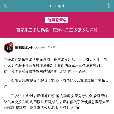
1
/
1
条
博彩策略
百家乐三多法揭秘：渡海小舟三多更多法详解
博彩网站长
2025年3月5日
在众多百家乐三多法里面渡海小舟三多投注法，尤为引人关注。为
什么？渡海小舟三多投注法相对于其他的百家乐三多法有独到之
处，具体请看真钱博彩网站博彩资讯网给你一一道来。
众所周知,赌场设立限红,就以防止有"钱"人以直缆攻破百家乐大
门
三多法主旨:以多层缓冲直缆,抵抗震幅,多层分散资金,躲避限红,
降低每次投注额,利用概率原理,借助多层补偿的手段使得总赢额大于
总输额,稳稳获得正盈率的收益,以达至必胜之目的