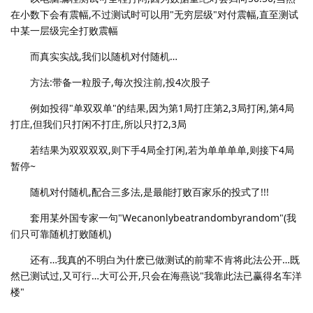
在小数下会有震幅,不过测试时可以用"无穷层级"对付震幅,直至测试
中某一层级完全打败震幅
而真实实战,我们以随机对付随机…
方法:带备一粒股子,每次投注前,投4次股子
例如投得"单双双单"的结果,因为第1局打庄第2,3局打闲,第4局
打庄,但我们只打闲不打庄,所以只打2,3局
若结果为双双双双,则下手4局全打闲,若为单单单单,则接下4局
暂停~
随机对付随机,配合三多法,是最能打败百家乐的投式了!!!
套用某外国专家一句"Wecanonlybeatrandombyrandom"(我
们只可靠随机打败随机)
还有…我真的不明白为什麽已做测试的前辈不肯将此法公开…既
然已测试过,又可行…大可公开,只会在海燕说"我靠此法已赢得名车洋
楼"