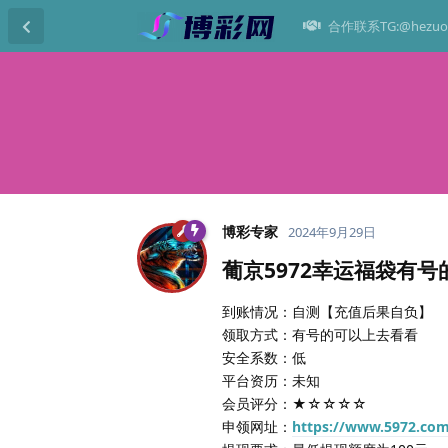
合作联系TG:@hezuo
博彩专家
2024年9月29日
葡京5972幸运福袋有
到账情况：自测【充值后果自负】
领取方式：有号的可以上去看看
安全系数：低
平台资历：未知
会员评分：★☆☆☆☆
申领网址：
https://www.5972.co