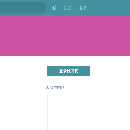
注册
登录
登录以回复
最早内容