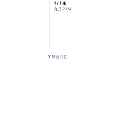
1
/
1
条
九月 2024
最新回复