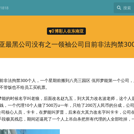
1818
博彩人在东南亚
亚最黑公司没有之一领袖公司目前非法拘禁30
前非法拘禁300个人，一个星期前搬到八亮三园区 佤邦梦能第一个公司
不管饭也不给员工买机票。
梦能的时候名字叫老狼，后面改名赵九五，到大其力改名波老师，这个人
，一个代理10个人做了500万u一年，只给了200万人民币的分成，公
，公司核心人员，卡卡，在梦能叫罗晋，后来在大其力改名字叫卡卡，公司
手段极其残忍，期间还逼死了一个人上吊自杀把所有代理的人全部吃掉，