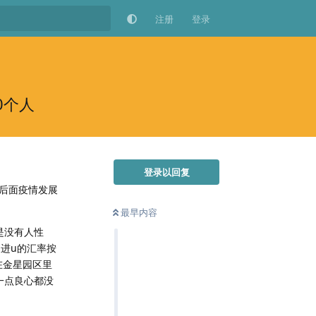
注册
登录
0个人
登录以回复
，后面疫情发展
最早内容
是没有人性
司进u的汇率按
在金星园区里
一点良心都没