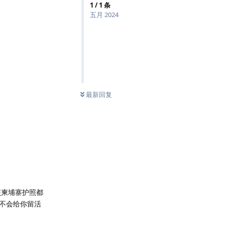
1
/
1
条
五月 2024
最新回复
照柬埔寨护照都
不会给你留活