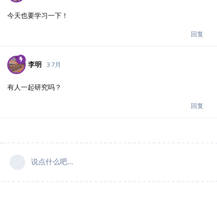
今天也要学习一下！
回复
李明
3 7月
有人一起研究吗？
回复
说点什么吧...