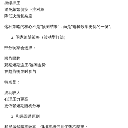
持续押庄
避免频繁切换下注对象
降低决策复杂度
这种策略的核心不是“预测结果”，而是“选择数学更优的一侧”。
闲家追随策略（波动型打法）
部分玩家会选择：
顺势跟牌
观察短期连庄/连闲走势
在趋势明显时参与
特点是：
波动较大
心理压力更高
更依赖短期随机分布
和局回避原则
和局虽然赔率较高，但概率极低且优势不稳定：