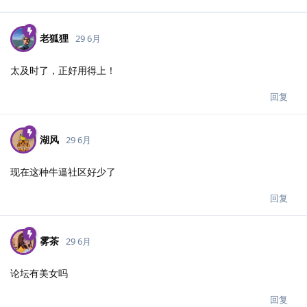
老狐狸
29 6月
太及时了，正好用得上！
回复
湖风
29 6月
现在这种牛逼社区好少了
回复
雾茶
29 6月
论坛有美女吗
回复