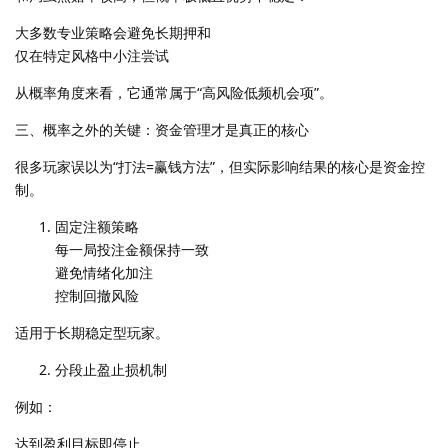
大多数专业策略会避免长期押和
仅在特定风格中小注尝试
从概率角度来看，它通常属于“高风险低频机会项”。
三、概率之外的关键：资金管理才是真正的核心
很多玩家误以为“打法=赢钱方法”，但实际影响结果的核心是资金控
制。
固定注额策略
每一局投注金额保持一致
避免情绪化加注
控制回撤风险
适用于长期稳定型玩家。
分段止盈止损机制
例如：
达到盈利目标即停止