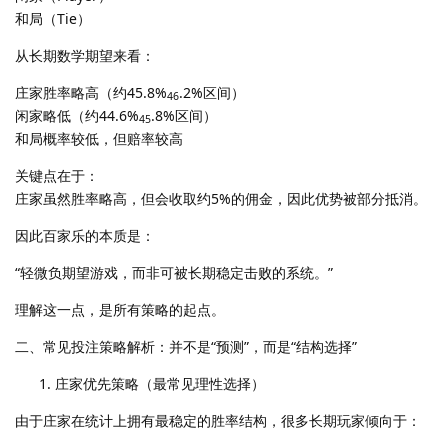
和局（Tie）
从长期数学期望来看：
庄家胜率略高（约45.8%
.2%区间）
46
闲家略低（约44.6%
.8%区间）
45
和局概率较低，但赔率较高
关键点在于：
庄家虽然胜率略高，但会收取约5%的佣金，因此优势被部分抵消。
因此百家乐的本质是：
“轻微负期望游戏，而非可被长期稳定击败的系统。”
理解这一点，是所有策略的起点。
二、常见投注策略解析：并不是“预测”，而是“结构选择”
庄家优先策略（最常见理性选择）
由于庄家在统计上拥有最稳定的胜率结构，很多长期玩家倾向于：