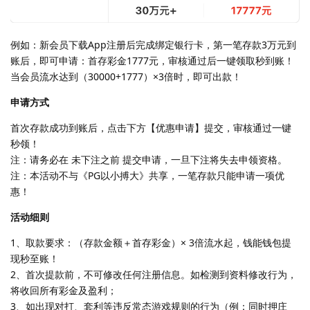
例如：新会员下载App注册后完成绑定银行卡，第一笔存款3万元到
账后，即可申请：首存彩金1777元，审核通过后一键领取秒到账！
当会员流水达到（30000+1777）×3倍时，即可出款！
申请方式
首次存款成功到账后，点击下方【优惠申请】提交，审核通过一键
秒领！
注：请务必在 未下注之前 提交申请，一旦下注将失去申领资格。
注：本活动不与《PG以小搏大》共享，一笔存款只能申请一项优
惠！
活动细则
1、取款要求：（存款金额＋首存彩金）× 3倍流水起，钱能钱包提
现秒至账！
2、首次提款前，不可修改任何注册信息。如检测到资料修改行为，
将收回所有彩金及盈利；
3、如出现对打、套利等违反常态游戏规则的行为（例：同时押庄