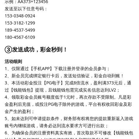
示例：AA373+123456
发送至以下任意号码：
153-0348-0924
153-3182-1299
189-4537-5499
180-4567-6109
③发送成功，彩金秒到！
活动细则
1、仅限通过【手机APP】下载注册并登录的会员参与；
2、新会员完成绑定银行卡后，发送短信验证，彩金自动到账！
3、本活动彩金投注【PG电子】完成8倍流水，盈利满373元后，通
过【钱能钱包】提现，且钱能钱包需完成实名信息达到LV2；
4、领取彩金会员账号额度低于1元时，再次存款不受限制。凡是彩
金盈利后充值，或投注PG电子除外的游戏，平台有权收回彩金及彩
金产生的盈利；
5、如未达到可申请提款条件，财务部有权将您的提款重新返入游戏
账号内继续游戏，请务必达到流水要求方可进行出款；
6、为确保会员的注册资料真实有效，首次取款不可修改【钱能钱包