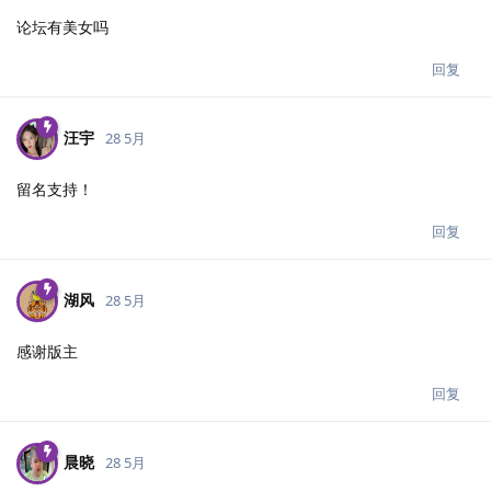
论坛有美女吗
回复
汪宇
28 5月
留名支持！
回复
湖风
28 5月
感谢版主
回复
晨晓
28 5月