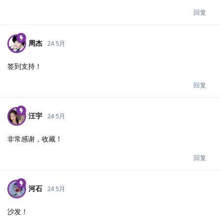
回复
周杰
24 5月
签到支持！
回复
汪宇
24 5月
非常感谢，收藏！
回复
河石
24 5月
沙发！