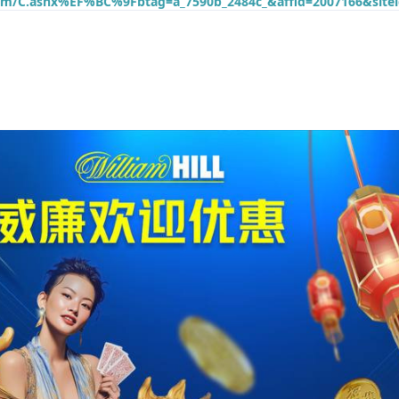
com/C.ashx%EF%BC%9Fbtag=a_7590b_2484c_&affid=2007166&site