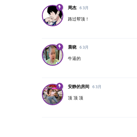
周杰
6 3月
路过帮顶！
晨晓
6 3月
牛逼的
安静的房间
6 3月
顶 顶 顶