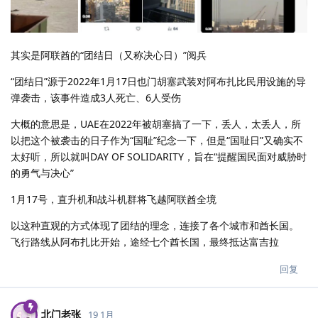
其实是阿联酋的“团结日（又称决心日）”阅兵
“团结日”源于2022年1月17日也门胡塞武装对阿布扎比民用设施的导
弹袭击，该事件造成3人死亡、6人受伤
大概的意思是，UAE在2022年被胡塞搞了一下，丢人，太丢人，所
以把这个被袭击的日子作为“国耻”纪念一下，但是“国耻日”又确实不
太好听，所以就叫DAY OF SOLIDARITY，旨在“提醒国民面对威胁时
的勇气与决心”
1月17号，直升机和战斗机群将飞越阿联酋全境
以这种直观的方式体现了团结的理念，连接了各个城市和酋长国。
飞行路线从阿布扎比开始，途经七个酋长国，最终抵达富吉拉
回复
北门老张
19 1月