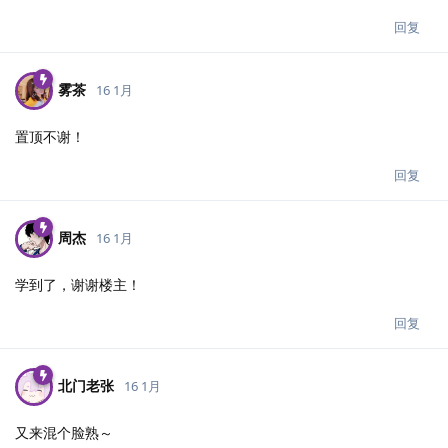
回复
雾茶
16 1月
置顶不谢！
回复
周杰
16 1月
学到了，谢谢楼主！
回复
北门老张
16 1月
又来混个脸熟～