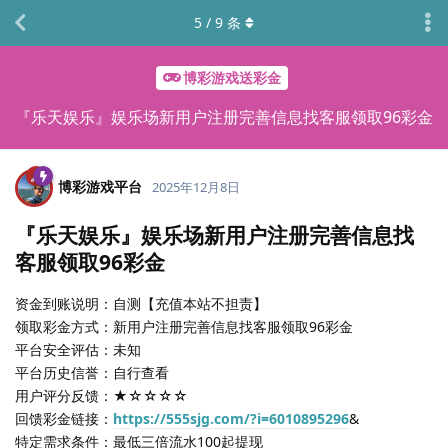
5
/
9
条
博彩游戏送彩金
『乐天娱乐』娱乐场新用户注册完善信息找客服领取96彩金
博彩游戏平台
2025年12月8日
『乐天娱乐』娱乐场新用户注册完善信息找
客服领取96彩金
资金到账说明：自测【充值本站不担责】
领取彩金方式：新用户注册完善信息找客服领取96彩金
平台安全评估：未知
平台历史信誉：自行查看
用户评分反馈：★☆☆☆☆
回馈彩金链接：
https://555sjg.com/?i=6010895296
&
特定需求条件：最低三倍流水100起提现