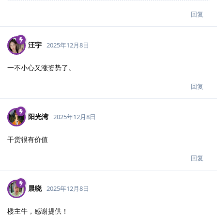
回复
汪宇
2025年12月8日
一不小心又涨姿势了。
回复
阳光湾
2025年12月8日
干货很有价值
回复
晨晓
2025年12月8日
楼主牛，感谢提供！