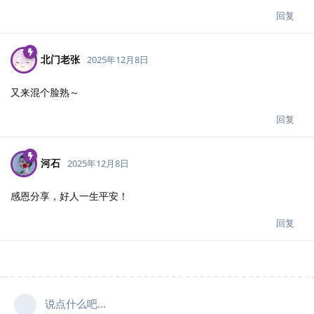
回复
北门老张
2025年12月8日
又来混个脸熟～
回复
河石
2025年12月8日
感恩分享，好人一生平安！
回复
说点什么吧...