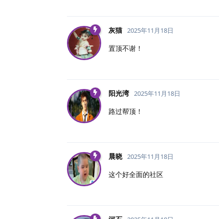
灰猫
2025年11月18日
置顶不谢！
阳光湾
2025年11月18日
路过帮顶！
晨晓
2025年11月18日
这个好全面的社区